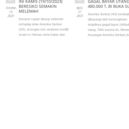
INI KAMIS (19/10/2023(
GAGAL BAYAR UTANG
BERESIKO SEMAKIN
480.000 T, BI BUKA 
October,
April,
MELEMAH
19
27
Amerika Serikat (AS) kembali
2023
2023
Kemarin rupiah ditutup melemah
dibayangi oleh kemungkinan
terhadap dolar Amerika Serikat
terjadinya gagal bayar (defaul
(AS), di tengah riuh sentimen konflik
utang. Oleh karena itu, Mente
Israel vs Hamas serta kabar dari ..
Keuangan Amerika Serikat (AS