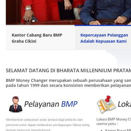
Read More
Kantor Cabang Baru BMP
Kepercayaan Pelanggan
Graha Cikini
Adalah Kepuasan Kami
SELAMAT DATANG DI BHARATA MILLENNIUM PRATA
BMP Money Changer merupakan sebuah perusahaan yang sanga
pada tahun 1999 dan secara konsisten memberikan pelayanan 
Lokasi BMP Money Ch
Memberikan pelayanan antar jemput bagi pebisnis dan
utama yaitu :
personal untuk dapat melakukan perdagangan Valuta asing
Kantor Pusat 
dengan langsung menghubungi :